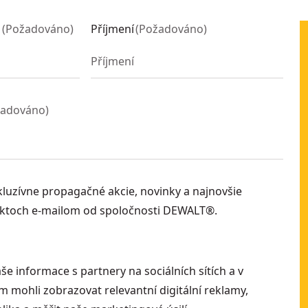
o
(
Požadováno
)
Příjmení
(
Požadováno
)
žadováno
)
luzívne propagačné akcie, novinky a najnovšie
uktoch e-mailom od spoločnosti DEWALT®.
še informace s partnery na sociálních sítích a v
 mohli zobrazovat relevantní digitální reklamy,