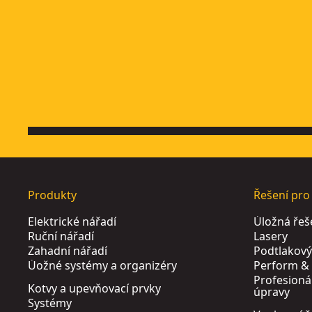
Produkty
Řešení pro
Elektrické nářadí
Úložná řeš
Ruční nářadí
Lasery
Zahadní nářadí
Podtlakov
Úožné systémy a organizéry
Perform & 
Profesioná
Kotvy a upevňovací prvky
úpravy
Systémy