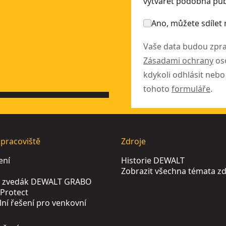
vytvářet podobná publ
Ano, můžete sdílet 
Vaše data budou zpra
Zásadami ochrany
oso
kdykoli odhlásit neb
tohoto
formuláře
.
 pracoviště
Zdroje
ení
Historie DEWALT
Zobrazit všechna témata zd
ý zvedák DEWALT GRABO
Protect
lní řešení pro venkovní