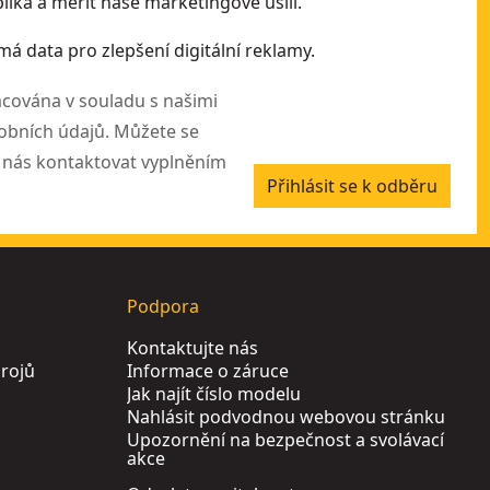
ika a měřit naše marketingové úsilí.
má data pro zlepšení digitální reklamy.
cována v souladu s našimi
bních údajů. Můžete se
o nás kontaktovat vyplněním
Přihlásit se k odběru
Podpora
Kontaktujte nás
rojů
Informace o záruce
Jak najít číslo modelu
Nahlásit podvodnou webovou stránku
Upozornění na bezpečnost a svolávací
akce