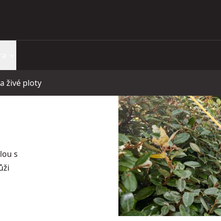
ra
a živé ploty
lou s
ůži