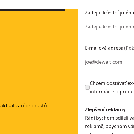
567N-XJ
1-QW
Zadejte křestní jmén
U:
DCMHT573N-XJ
 SKU:
DCMPH566P1-QW
H566N-XJ
3PB-XJ
E-mailová adresa
(
Po
Chcem dostávať exk
informácie o prod
 aktualizací produktů.
Zlepšení reklamy
Rádi bychom sdíleli va
reklamě, abychom vám