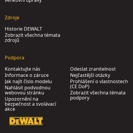
venkovní úpravy
Zdroje
Historie DEWALT
Zobrazit všechna témata
zdrojů
Podpora
Kontaktujte nás
Odeslat zranitelnost
Informace o záruce
Nejčastější otázky
Jak najít číslo modelu
Prohlášení o vlastnostech
(CE DoP)
Nahlásit podvodnou
webovou stránku
Zobrazit všechna témata
podpory
Upozornění na
bezpečnost a svolávací
akce