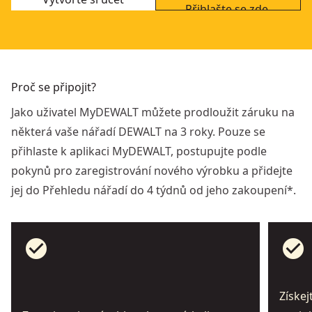
Přihlašte se zde.
Proč se připojit?
Jako uživatel MyDEWALT můžete prodloužit záruku na
některá vaše nářadí DEWALT na 3 roky. Pouze se
přihlaste k aplikaci MyDEWALT, postupujte podle
pokynů pro zaregistrování nového výrobku a přidejte
jej do Přehledu nářadí do 4 týdnů od jeho zakoupení*.
check_circle
check_circle
Získej