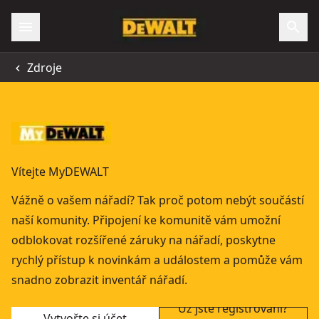
Zdroje
Vítejte MyDEWALT
Vážně o vašem nářadí? Tak proč potom nebýt součástí
naší komunity. Připojení ke komunitě vám umožní
odblokovat rozšířené záruky na nářadí, poskytne
rychlý přístup k novinkám a událostem a pomůže vám
snadno zobrazit inventář nářadí.
Už jste registrovaní?
Vytvořte si účet