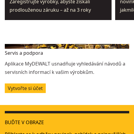
Zaregistrujte výrobky, abyste získali
novink
prodlouženou záruku – až na 3 roky
jakmil
Servis a podpora
Aplikace MyDEWALT usnadňuje vyhledávání návodů a
servisních informací k vašim výrobkům.
Vytvořte si účet
BUĎTE V OBRAZE