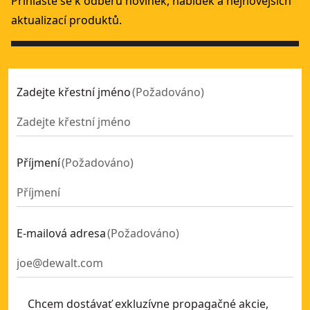
Přihlaste se k odběru novinek, nabídek a nejnovějších
aktualizací produktů.
Zadejte křestní jméno
(
Požadováno
)
Příjmení
(
Požadováno
)
E-mailová adresa
(
Požadováno
)
Chcem dostávať exkluzívne propagačné akcie,