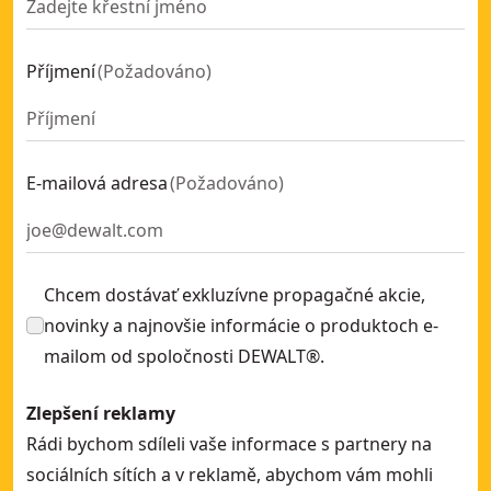
18V XR® příklepová vrtačka s bezuhlíkovým motorem (pouz
Lopatkové míchadlo 54 V XR FLEXVOLT - Bez baterie
- SKU:
Příjmení
(
Požadováno
)
BOURACÍ KLADIVO 54 V XR FLEXVOLT 11 KG - bez akumulát
18V XR® magnetická stojanová vrtačka s bezuhlíkovým mo
18V XR bezuhlíková vrtačka
- SKU:
DCD791D2-QW
54V XR® FLEXVOLT® sekací kladivo SDS Max - 2x 9Ah
- SKU:
E-mailová adresa
(
Požadováno
)
18V XR bezuhlíková vrtačka s příklepem
- SKU:
DCD796P2-
18V XR® vrtačka s bezuhlíkovým motorem (pouze nářadí)
-
Chcem dostávať exkluzívne propagačné akcie,
novinky a najnovšie informácie o produktoch e-
mailom od spoločnosti DEWALT®.
Zlepšení reklamy
Rádi bychom sdíleli vaše informace s partnery na
sociálních sítích a v reklamě, abychom vám mohli