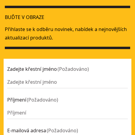
Kompletní sada 1/4" nástrčných hlavic metrických (37 ks)
- 
Sada 1/4" a 3/8" nástrojů pro mechaniky (84 ks)
- SKU:
DWM
BUĎTE V OBRAZE
Sada nástrojů pro mechaniky (205 ks)
- SKU:
DWMT81534-1
22 Piece Full Metric 1/2" Socket Set
- SKU:
DWMT19241-1
Přihlaste se k odběru novinek, nabídek a nejnovějších
aktualizací produktů.
Zadejte křestní jméno
(
Požadováno
)
Příjmení
(
Požadováno
)
E-mailová adresa
(
Požadováno
)