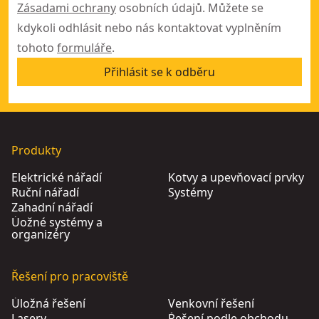
Zásadami ochrany
osobních údajů. Můžete se
kdykoli odhlásit nebo nás kontaktovat vyplněním
tohoto
formuláře
.
Přihlásit se k odběru
Produkty
Elektrické nářadí
Kotvy a upevňovací prvky
Ruční nářadí
Systémy
Zahadní nářadí
Úožné systémy a
organizéry
Řešení pro pracoviště
Úložná řešení
Venkovní řešení
Lasery
Řešení podle obchodu