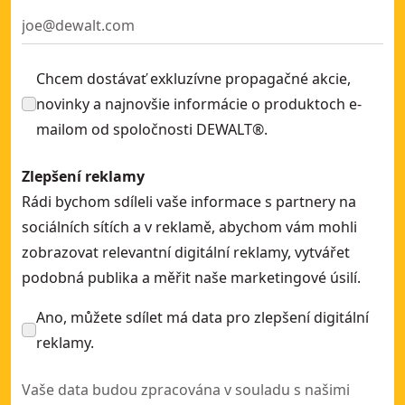
Trojúhelníková brusná síťovina 240G EXTREME 100 mm x 15
Brusná síťovina 80G EXTREME 93 mm x 93 mm (5 ks)
- SKU:
Chcem dostávať exkluzívne propagačné akcie,
novinky a najnovšie informácie o produktoch e-
mailom od spoločnosti DEWALT®.
Zlepšení reklamy
Rádi bychom sdíleli vaše informace s partnery na
sociálních sítích a v reklamě, abychom vám mohli
zobrazovat relevantní digitální reklamy, vytvářet
podobná publika a měřit naše marketingové úsilí.
Ano, můžete sdílet má data pro zlepšení digitální
reklamy.
Vaše data budou zpracována v souladu s našimi