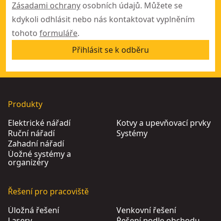
Zásadami ochrany
osobních údajů. Můžete se
kdykoli odhlásit nebo nás kontaktovat vyplněním
tohoto
formuláře
.
Přihlásit se k odběru
Produkty
Elektrické nářadí
Kotvy a upevňovací prvky
Ruční nářadí
Systémy
Zahadní nářadí
Úožné systémy a
organizéry
Řešení pro pracoviště
Úložná řešení
Venkovní řešení
Lasery
Řešení podle obchodu