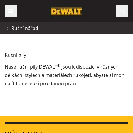
Ruční nářadí
Ruční pily
®
Naše ruční pily DEWALT
jsou k dispozici v různých
délkách, stylech a materiálech rukojetí, abyste si mohli
najít tu nejlepší pro danou práci.
Rámová pila 5 v 1
- SKU:
DWHT0-20547
Sklápěcí pila ocaska s rašplí
- SKU:
DWHT0-20123