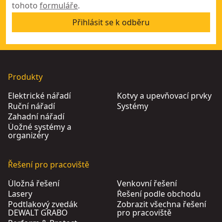
tohoto
formuláře
.
Přihlásit se k odběru
Produkty
Elektrické nářadí
Kotvy a upevňovací prvky
Ruční nářadí
Systémy
Zahadní nářadí
Úožné systémy a
organizéry
Řešení pro pracoviště
Úložná řešení
Venkovní řešení
Lasery
Řešení podle obchodu
Podtlakový zvedák
Zobrazit všechna řešení
DEWALT GRABO
pro pracoviště