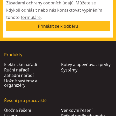
Zásadami ochrany
osobních údajů. Můžete se
kdykoli odhlásit nebo nás kontaktovat vyplněním
tohoto
formuláře
.
Přihlásit se k odběru
Produkty
Elektrické nářadí
Kotvy a upevňovací prvky
Ruční nářadí
Systémy
Zahadní nářadí
Úožné systémy a
organizéry
Řešení pro pracoviště
Úložná řešení
Venkovní řešení
Lasery
Řešení podle obchodu