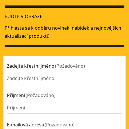
54V XR FLEXVOLT 430 mm pila Alligator - bez baterií a plátk
XR Flexvolt
54V XR® 230mm rozbrušovací pila FLEXVOLT® (pouze nářad
BUĎTE V OBRAZE
54V XR® 230mm rozbrušovací pila FLEXVOLT®
- SKU:
DCS6
Elektrická pila ALLIGATOR© 430 mm
- SKU:
DWE397-QS
Přihlaste se k odběru novinek, nabídek a nejnovějších
aktualizací produktů.
Zadejte křestní jméno
(
Požadováno
)
Příjmení
(
Požadováno
)
E-mailová adresa
(
Požadováno
)