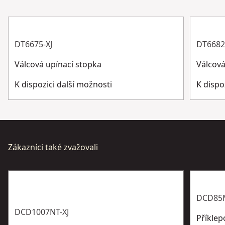
1 x Kufr TSTAK se zvýšenou odolností
Typ motoru
Bez kartáče
Zákaznická podpora
Zobrazit více
DT6675-XJ
DT6682
Válcová upínací stopka
Válcová
K dispozici další možnosti
K dispo
Zákazníci také zvažovali
DCD85
DCD1007NT-XJ
Příkle