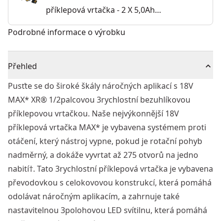
příklepová vrtačka - 2 X 5,0Ah
akumulátor POWERSTACK
Podrobné informace o výrobku
Přehled
Pusťte se do široké škály náročných aplikací s 18V
MAX* XR® 1/2palcovou 3rychlostní bezuhlíkovou
příklepovou vrtačkou. Naše nejvýkonnější 18V
příklepová vrtačka MAX* je vybavena systémem proti
otáčení, který nástroj vypne, pokud je rotační pohyb
nadměrný, a dokáže vyvrtat až 275 otvorů na jedno
nabití†. Tato 3rychlostní příklepová vrtačka je vybavena
převodovkou s celokovovou konstrukcí, která pomáhá
odolávat náročným aplikacím, a zahrnuje také
nastavitelnou 3polohovou LED svítilnu, která pomáhá